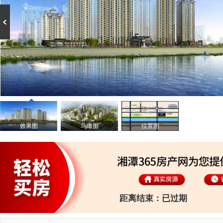
效果图
鸟瞰图
位置图
实景图
距离结束：
已过期