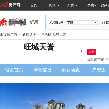
首页
资讯
新房
二手房
视频
区域地段
价格
湘潭房产网
>
新楼盘库
>
雨湖区
旺城天誉
旺城天誉
在售
近期成交均价
50
楼盘首页
详细信息
最新动态
户型图