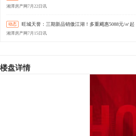
湘潭房产网7月22日讯
旺城天誉：三期新品销傲江湖！多重飓惠5088元/㎡
动态
湘潭房产网7月15日讯
楼盘详情