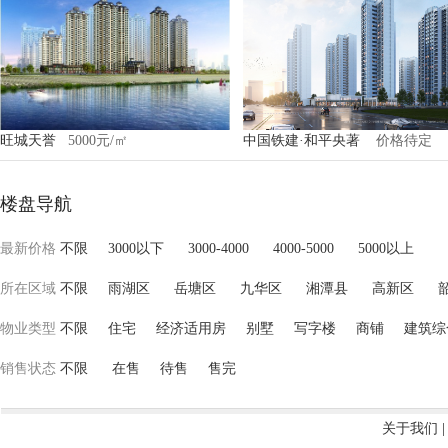
旺城天誉
5000元/㎡
中国铁建·和平央著
价格待定
楼盘导航
最新价格
不限
3000以下
3000-4000
4000-5000
5000以上
所在区域
不限
雨湖区
岳塘区
九华区
湘潭县
高新区
物业类型
不限
住宅
经济适用房
别墅
写字楼
商铺
建筑综
销售状态
不限
在售
待售
售完
关于我们