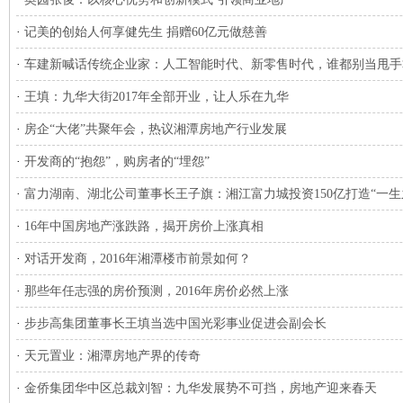
·
记美的创始人何享健先生 捐赠60亿元做慈善
·
车建新喊话传统企业家：人工智能时代、新零售时代，谁都别当甩手
·
王填：九华大街2017年全部开业，让人乐在九华
·
房企“大佬”共聚年会，热议湘潭房地产行业发展
·
开发商的“抱怨”，购房者的“埋怨”
·
富力湖南、湖北公司董事长王子旗：湘江富力城投资150亿打造“一生
·
16年中国房地产涨跌路，揭开房价上涨真相
·
对话开发商，2016年湘潭楼市前景如何？
·
那些年任志强的房价预测，2016年房价必然上涨
·
步步高集团董事长王填当选中国光彩事业促进会副会长
·
天元置业：湘潭房地产界的传奇
·
金侨集团华中区总裁刘智：九华发展势不可挡，房地产迎来春天