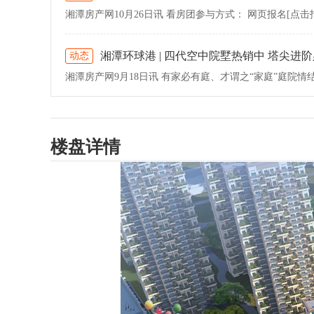
湘潭环球港 | 四代空中院墅热销中 塔尖进
动态
楼盘详情