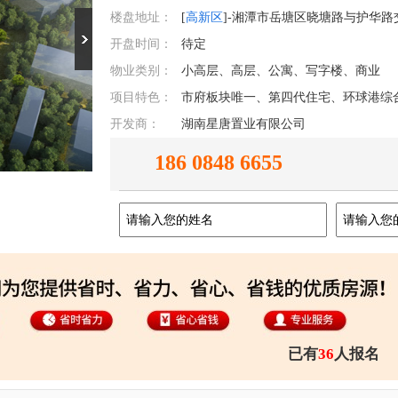
楼盘地址：
[
高新区
]-湘潭市岳塘区晓塘路与护华
开盘时间：
待定
物业类别：
小高层、高层、公寓、写字楼、商业
项目特色：
开发商：
湖南星唐置业有限公司
186 0848 6655
已有
36
人报名