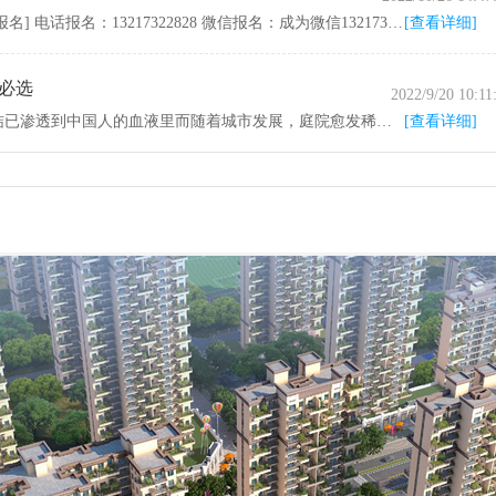
湘潭房产网10月26日讯 看房团参与方式： 网页报名[点击报名] 电话报名：13217322828 微信报名：成为微信13217322828的好友（注明团购）
[查看详细]
阶必选
2022/9/20 10:11
湘潭房产网9月18日讯 有家必有庭、才谓之“家庭”庭院情结已渗透到中国人的血液里而随着城市发展，庭院愈发稀缺难得在湘潭市府芯、长郡旁 一种创新的空中庭院让人们在都市里圆满“院”望 项目效果图 让传统院墅另起一行 湘潭环球港，有别于传
[查看详细]