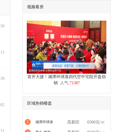
视频看房
:30
:15
首开大捷！湘潭环球港四代空中宅院开盘劲
:39
销
人气:
71387
区域热销楼盘
:02
1
湘潭环球港
高新区
6500元/㎡
:31