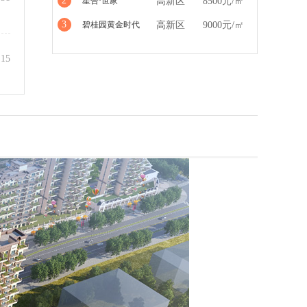
2
星合·世家
高新区
8500元/㎡
3
碧桂园黄金时代
高新区
9000元/㎡
:15