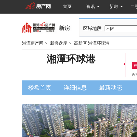
首页
资讯
新房
二
区域地段
湘潭房产网
>
新楼盘库
>
高新区
湘潭环球港
湘潭环球港
近
楼盘首页
详细信息
最新动态