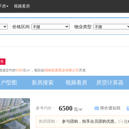
手房
视频看房
价格区间
物业类型
在售
期成交均价
6500
元/㎡，项目由
湖南星唐置业有限公司
开发
户型图
新房搜索
视频看房
房贷计算器
6500
参考均价：
降价通知我
元/㎡
购房团购：
参与团购，独享会员团购优惠。
已