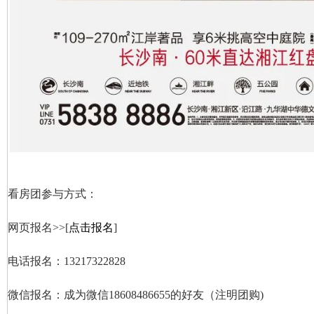
看房团参与方式
：
网页报名>>[
点击报名
]
电话报名：13217322828
微信报名：成为微信18608486655的好友（注明团购)