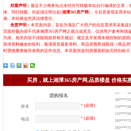
郑重声明：
最近不少商务站点未经许可转载本站自行编译的文章，
体、同行转载，但必须注明出处(
湘潭365房产网
)，今后若发现采用本
者，本站将追究其法律责任。
免责声明：
本页面内容，旨在为满足广大用户的信息需求而采集提
页面所载内容不代表湘潭365房产网之观点或意见，仅供用户参考和借
为准。相关内容不排除因政府相关规划、规定及开发商未能控制的原因
宣传资料修改的权利，敬请留意最新资料。商品房预售须取得《商品房
时需慎重查验开发商的证件信息。本页面所提到房屋面积如无特别标示
买房，就上湘潭365房产网,品质楼盘 价格实
183****25
团购报名
133****24
* (必填)
姓名
133****24
193****75
* (必填)
电话
193****75
137****15