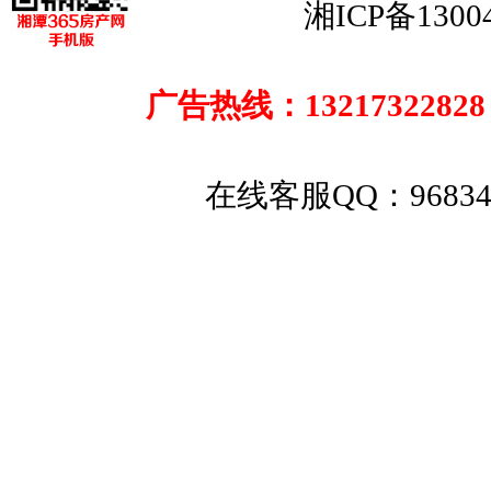
湘ICP备1300
广告热线：13217322828
在线客服QQ：
9683