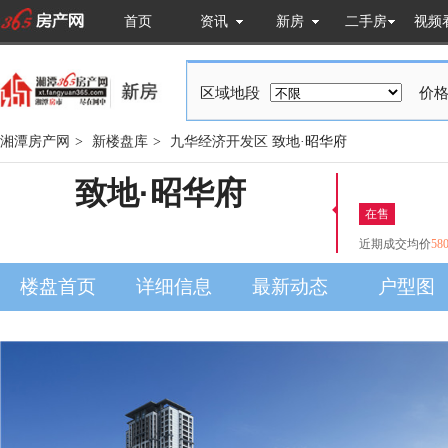
首页
资讯
新房
二手房
视频
区域地段
价格
湘潭房产网
>
新楼盘库
>
九华经济开发区
致地·昭华府
致地·昭华府
在售
近期成交均价
58
楼盘首页
详细信息
最新动态
户型图