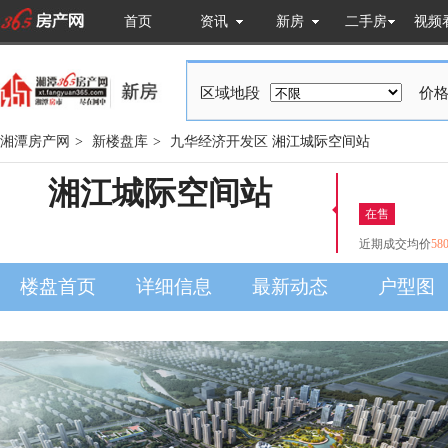
首页
资讯
新房
二手房
视频
区域地段
价格
湘潭房产网
>
新楼盘库
>
九华经济开发区
湘江城际空间站
湘江城际空间站
在售
近期成交均价
58
楼盘首页
详细信息
最新动态
户型图